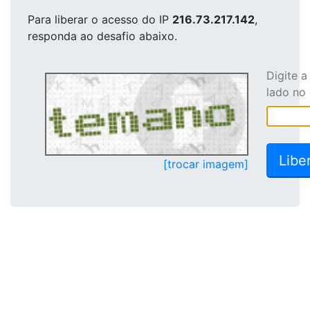
Para liberar o acesso
do IP
216.73.217.142
,
responda ao desafio abaixo.
Digite 
lado no
[trocar imagem]