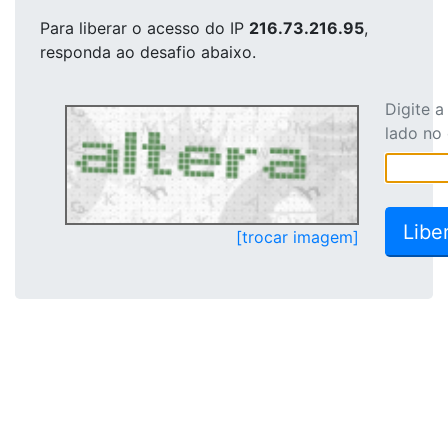
Para liberar o acesso
do IP
216.73.216.95
,
responda ao desafio abaixo.
Digite 
lado no
[trocar imagem]