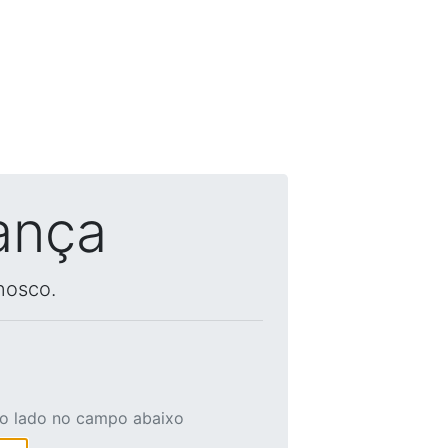
ança
nosco.
ao lado no campo abaixo