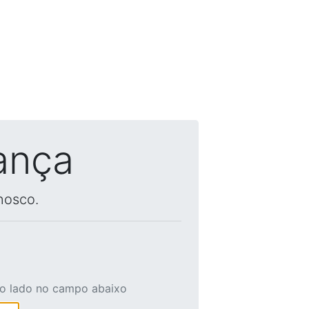
ança
nosco.
ao lado no campo abaixo