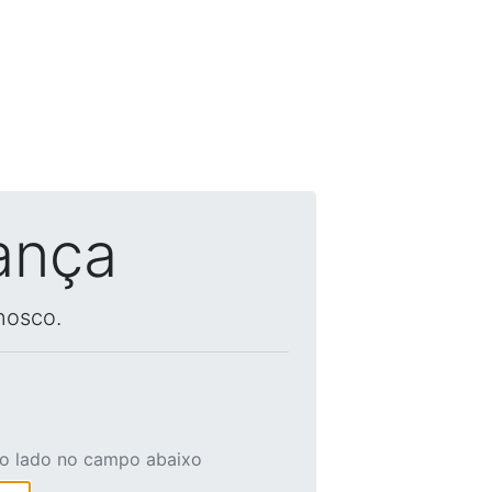
ança
nosco.
ao lado no campo abaixo