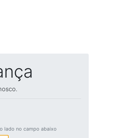
ança
nosco.
ao lado no campo abaixo