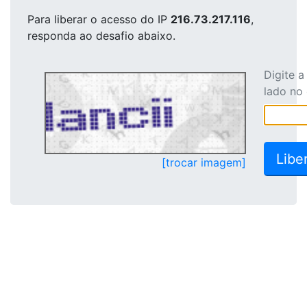
Para liberar o acesso
do IP
216.73.217.116
,
responda ao desafio abaixo.
Digite 
lado no
[trocar imagem]