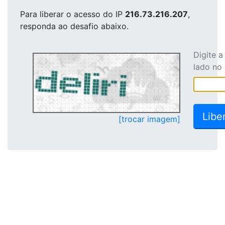
Para liberar o acesso
do IP
216.73.216.207
,
responda ao desafio abaixo.
Digite 
lado no
[trocar imagem]