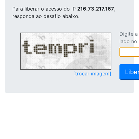
Para liberar o acesso
do IP
216.73.217.167
,
responda ao desafio abaixo.
Digite 
lado no
[trocar imagem]