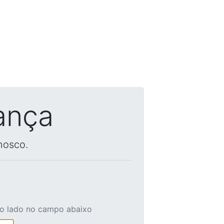
ança
nosco.
ao lado no campo abaixo