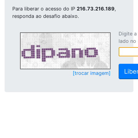
Para liberar o acesso
do IP
216.73.216.189
,
responda ao desafio abaixo.
Digite 
lado no
[trocar imagem]