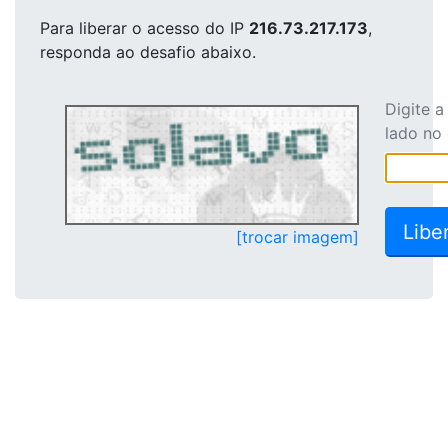
Para liberar o acesso
do IP
216.73.217.173
,
responda ao desafio abaixo.
Digite 
lado no
[trocar imagem]