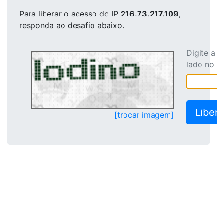
Para liberar o acesso
do IP
216.73.217.109
,
responda ao desafio abaixo.
Digite 
lado no
[trocar imagem]