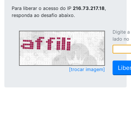
Para liberar o acesso
do IP
216.73.217.18
,
responda ao desafio abaixo.
Digite 
lado no
[trocar imagem]