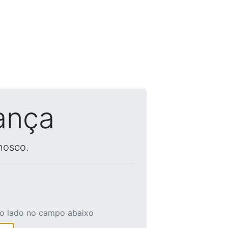
ança
nosco.
ao lado no campo abaixo