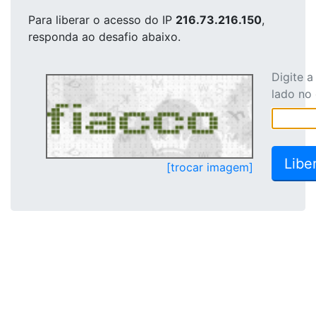
Para liberar o acesso
do IP
216.73.216.150
,
responda ao desafio abaixo.
Digite 
lado no
[trocar imagem]