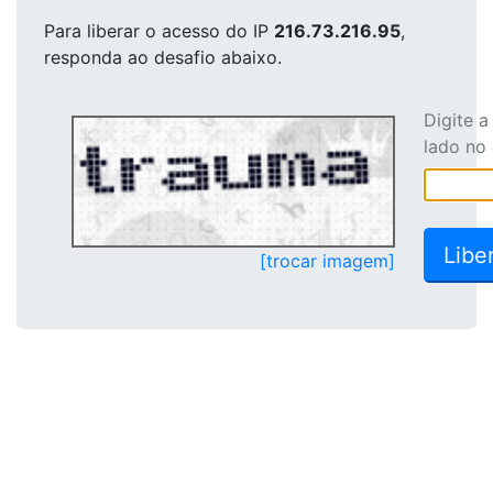
Para liberar o acesso
do IP
216.73.216.95
,
responda ao desafio abaixo.
Digite 
lado no
[trocar imagem]