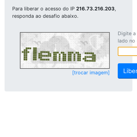
Para liberar o acesso
do IP
216.73.216.203
,
responda ao desafio abaixo.
Digite 
lado no
[trocar imagem]