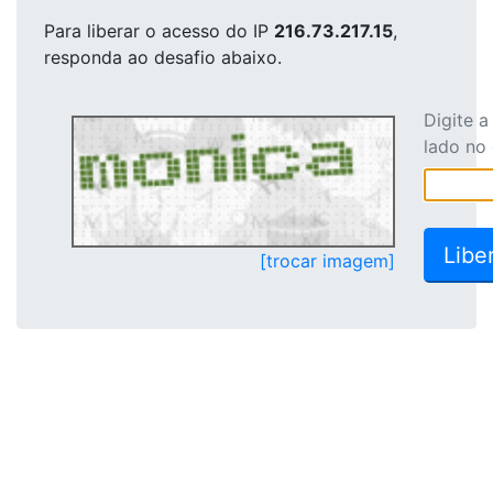
Para liberar o acesso
do IP
216.73.217.15
,
responda ao desafio abaixo.
Digite 
lado no
[trocar imagem]