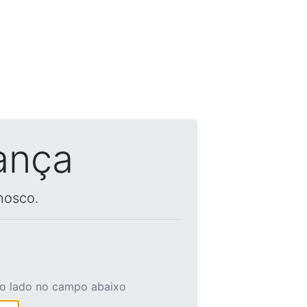
ança
nosco.
ao lado no campo abaixo