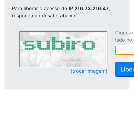
Para liberar o acesso
do IP
216.73.216.47
,
responda ao desafio abaixo.
Digite 
lado no
[trocar imagem]