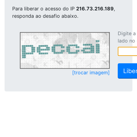
Para liberar o acesso
do IP
216.73.216.189
,
responda ao desafio abaixo.
Digite 
lado no
[trocar imagem]