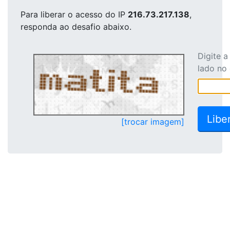
Para liberar o acesso
do IP
216.73.217.138
,
responda ao desafio abaixo.
Digite 
lado no
[trocar imagem]