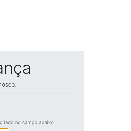
ança
nosco.
ao lado no campo abaixo