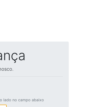
ança
nosco.
ao lado no campo abaixo