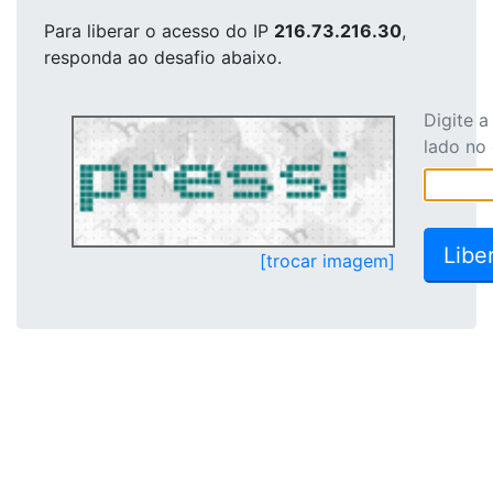
Para liberar o acesso
do IP
216.73.216.30
,
responda ao desafio abaixo.
Digite 
lado no
[trocar imagem]