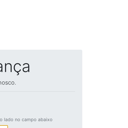
ança
nosco.
ao lado no campo abaixo