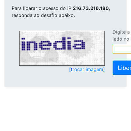
Para liberar o acesso
do IP
216.73.216.180
,
responda ao desafio abaixo.
Digite 
lado no
[trocar imagem]