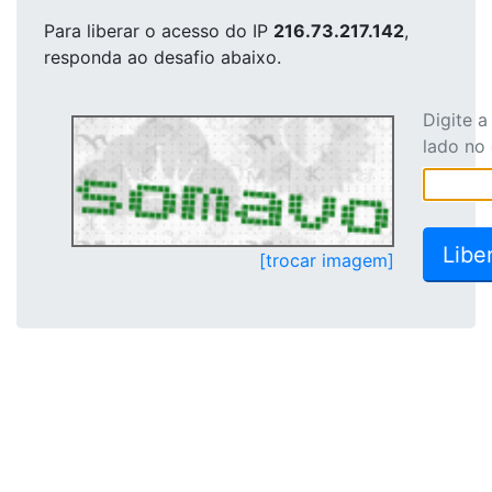
Para liberar o acesso
do IP
216.73.217.142
,
responda ao desafio abaixo.
Digite 
lado no
[trocar imagem]