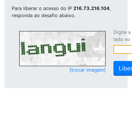
Para liberar o acesso
do IP
216.73.216.104
,
responda ao desafio abaixo.
Digite 
lado no
[trocar imagem]