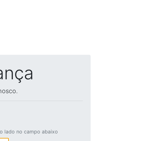
ança
nosco.
ao lado no campo abaixo