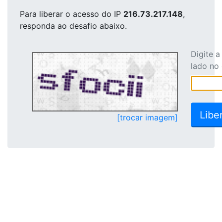
Para liberar o acesso
do IP
216.73.217.148
,
responda ao desafio abaixo.
Digite 
lado no
[trocar imagem]