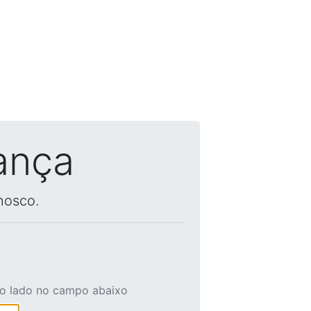
ança
nosco.
ao lado no campo abaixo