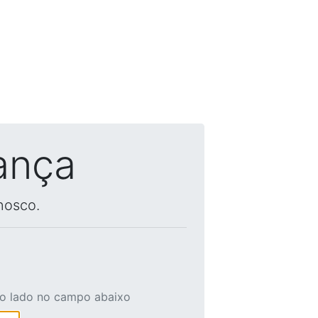
ança
nosco.
ao lado no campo abaixo