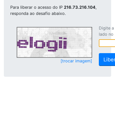
Para liberar o acesso
do IP
216.73.216.104
,
responda ao desafio abaixo.
Digite 
lado no
[trocar imagem]