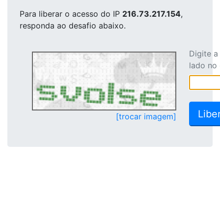
Para liberar o acesso
do IP
216.73.217.154
,
responda ao desafio abaixo.
Digite 
lado no
[trocar imagem]