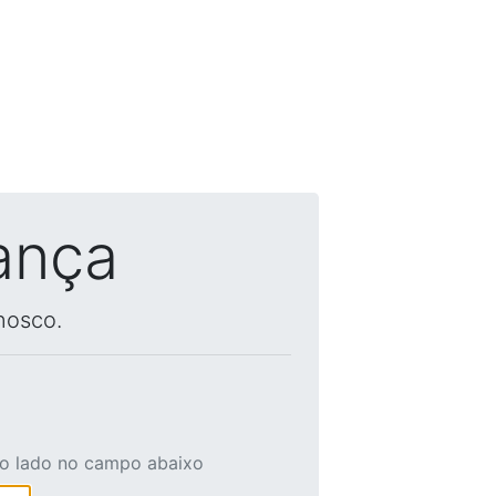
ança
nosco.
ao lado no campo abaixo