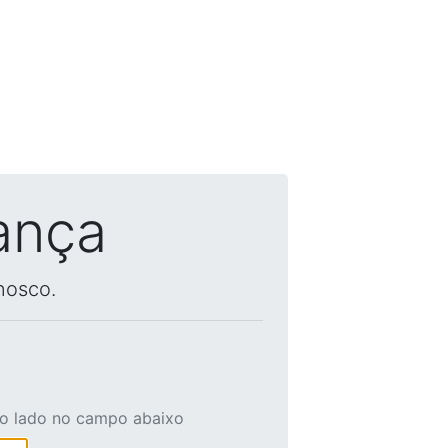
ança
nosco.
ao lado no campo abaixo