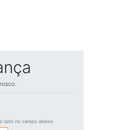
ança
nosco.
ao lado no campo abaixo