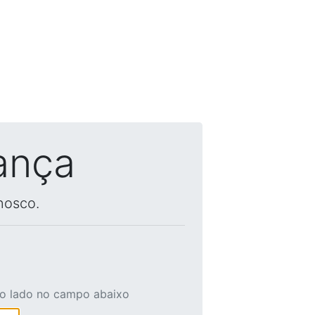
ança
nosco.
ao lado no campo abaixo