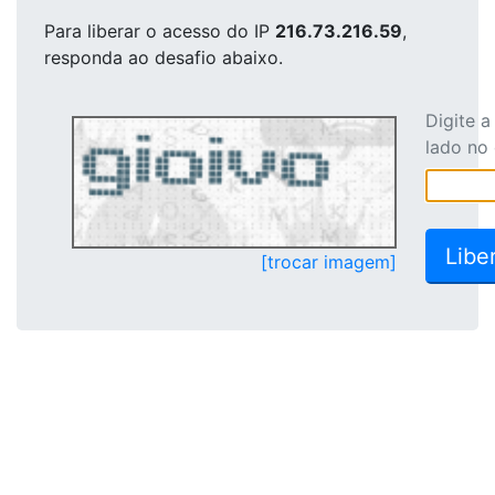
Para liberar o acesso
do IP
216.73.216.59
,
responda ao desafio abaixo.
Digite 
lado no
[trocar imagem]