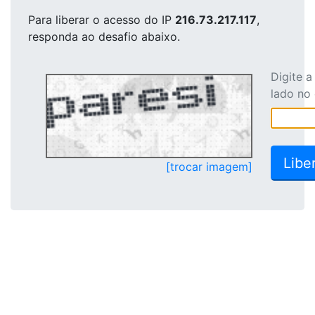
Para liberar o acesso
do IP
216.73.217.117
,
responda ao desafio abaixo.
Digite 
lado no
[trocar imagem]