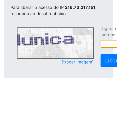
Para liberar o acesso
do IP
216.73.217.151
,
responda ao desafio abaixo.
Digite 
lado no
[trocar imagem]