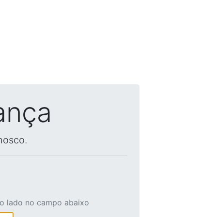
ança
nosco.
ao lado no campo abaixo