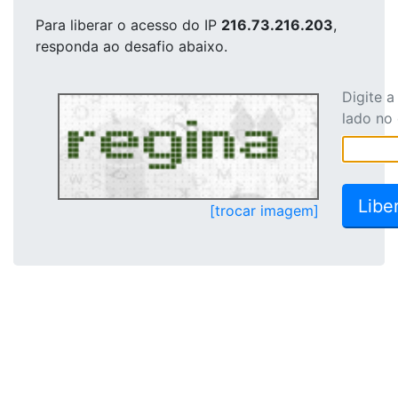
Para liberar o acesso
do IP
216.73.216.203
,
responda ao desafio abaixo.
Digite 
lado no
[trocar imagem]