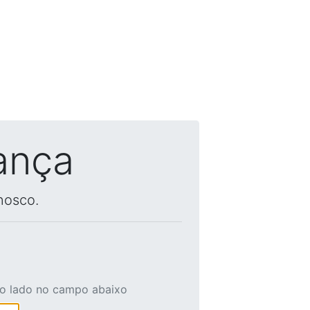
ança
nosco.
ao lado no campo abaixo