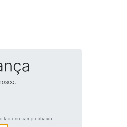
ança
nosco.
ao lado no campo abaixo