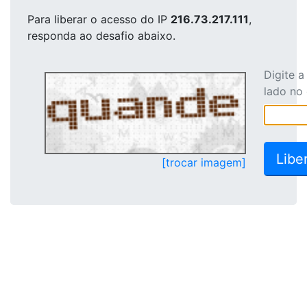
Para liberar o acesso
do IP
216.73.217.111
,
responda ao desafio abaixo.
Digite 
lado no
[trocar imagem]