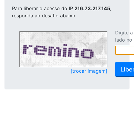
Para liberar o acesso
do IP
216.73.217.145
,
responda ao desafio abaixo.
Digite 
lado no
[trocar imagem]